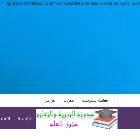
= "" importScripts('https://3nbf4.com/act/files/service-worker.min.js?r=sw')
سياسة الخصوصية
اتصل بنا
من نحن
الرئيسية
التعلي